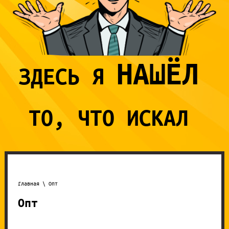
НАШЁЛ
ЗДЕСЬ Я
ТО,
ЧТО ИСКАЛ
Главная
\ Опт
Опт